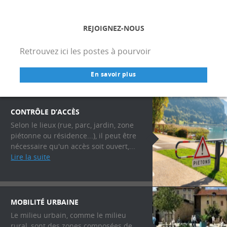
REJOIGNEZ-NOUS
Retrouvez ici les postes à pourvoir
En savoir plus
CONTRÔLE D’ACCÈS
Selon le lieux (rue, parc, jardin, zone
piétonne ou résidence...), il peut être
nécessaire qu'un accès soit ouvert,...
Lire la suite
MOBILITÉ URBAINE
Le milieu urbain, comme le milieu
rural, sont des zones composées de