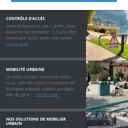
CONTRÔLE D’ACCÈS
Selon le lieux (rue, parc, jardin, zone
piétonne ou résidence...), il peut être
nécessaire qu'un accès soit ouvert,...
Lire la suite
MOBILITÉ URBAINE
Le milieu urbain, comme le milieu
rural, sont des zones composées de
multiples espaces publics partagés.
Afin de gérer...
Lire la suite
NOS SOLUTIONS DE MOBILIER
URBAIN