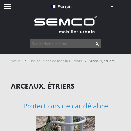
Français
Accueil
Nos solutions de mobilier urbain
Arceaux, étriers
ARCEAUX, ÉTRIERS
Protections de candélabre