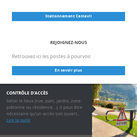
Stationnement Cemavil
REJOIGNEZ-NOUS
Retrouvez ici les postes à pourvoir
En savoir plus
CONTRÔLE D’ACCÈS
Selon le lieux (rue, parc, jardin, zone
piétonne ou résidence...), il peut être
nécessaire qu'un accès soit ouvert,...
Lire la suite