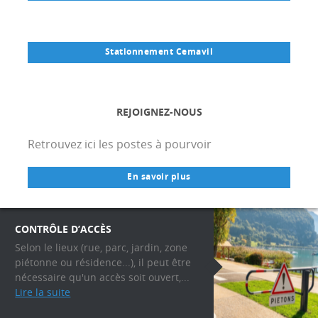
Stationnement Cemavil
REJOIGNEZ-NOUS
Retrouvez ici les postes à pourvoir
En savoir plus
CONTRÔLE D’ACCÈS
Selon le lieux (rue, parc, jardin, zone
piétonne ou résidence...), il peut être
nécessaire qu'un accès soit ouvert,...
Lire la suite