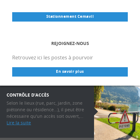
Stationnement Cemavil
REJOIGNEZ-NOUS
Retrouvez ici les postes à pourvoir
En savoir plus
CONTRÔLE D’ACCÈS
Selon le lieux (rue, parc, jardin, zone
piétonne ou résidence...), il peut être
nécessaire qu'un accès soit ouvert,...
Lire la suite