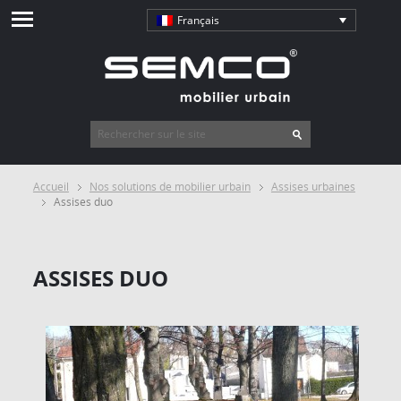
Français
Accueil
Nos solutions de mobilier urbain
Assises urbaines
Assises duo
ASSISES DUO