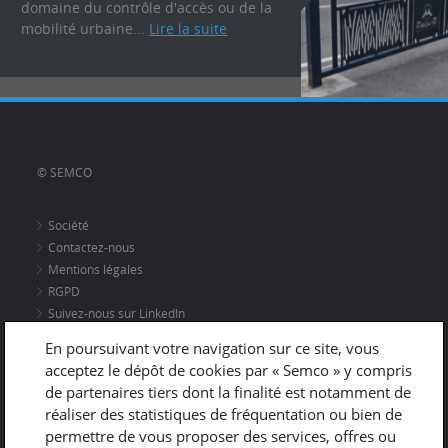
domaine du contrôle d'accès ou de la
mobilité urbaine...
Lire la suite
© SEMCO
Société
Contactez-nous
Mentions légales
RGPD
Suivez-nous sur LinkedIn
En poursuivant votre navigation sur ce site, vous
acceptez le dépôt de cookies par « Semco » y compris
Adresse
de partenaires tiers dont la finalité est notamment de
670 rue du Vernay
réaliser des statistiques de fréquentation ou bien de
38300 NIVOLAS-VERMELLE
permettre de vous proposer des services, offres ou