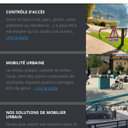
CONTRÔLE D’ACCÈS
Selon le lieux (rue, parc, jardin, zone
piétonne ou résidence...), il peut être
nécessaire qu'un accès soit ouvert,...
Lire la suite
MOBILITÉ URBAINE
Le milieu urbain, comme le milieu
rural, sont des zones composées de
multiples espaces publics partagés.
Afin de gérer...
Lire la suite
NOS SOLUTIONS DE MOBILIER
URBAIN
Quels que soient vos besoins dans le