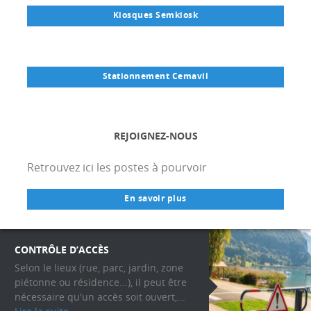
Kiosques Semkiosk
Stationnement Cemavil
REJOIGNEZ-NOUS
Retrouvez ici les postes à pourvoir
En savoir plus
CONTRÔLE D’ACCÈS
Selon le lieux (rue, parc, jardin, zone
piétonne ou résidence...), il peut être
nécessaire qu'un accès soit ouvert,...