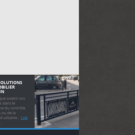
SOLUTIONS
OBILIER
IN
que soient vos
s dans le
e du contrôle
s ou de la
é urbaine...
Lire
e