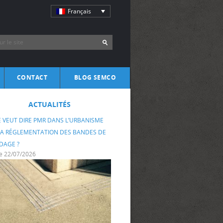
Français
CONTACT
BLOG SEMCO
ire
ACTUALITÉS
ransition de Mobilité
rences
bri
 VEUT DIRE PMR DANS L’URBANISME
u Groupe Semco
gara
LA RÉGLEMENTATION DES BANDES DE
DAGE ?
le 22/07/2026
ux-roues : vélos et trottinettes
ents cyclables
 avec pass’vélos
ti Bike
 canadien