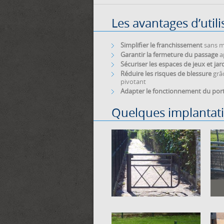
Les avantages d’utili
Simplifier le franchissement
sans ma
Garantir la fermeture du passage
ap
Sécuriser les espaces de jeux et jar
Réduire les risques de blessure
grâc
pivotant
Adapter le fonctionnement du port
Quelques implantat