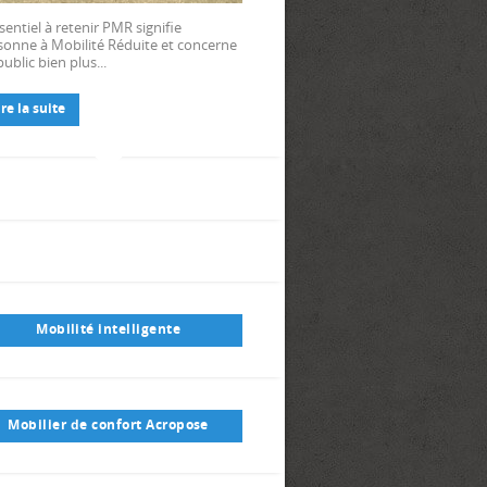
sentiel à retenir PMR signifie
sonne à Mobilité Réduite et concerne
ublic bien plus...
ire la suite
Mobilité intelligente
Mobilier de confort Acropose