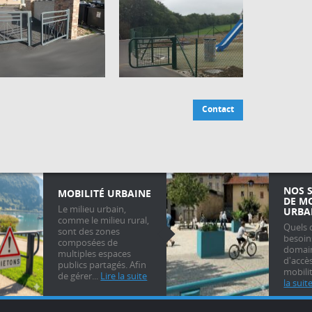
Contact
NOS 
MOBILITÉ URBAINE
DE M
Le milieu urbain,
URBA
comme le milieu rural,
Quels 
sont des zones
besoin
composées de
domain
multiples espaces
d'accè
publics partagés. Afin
mobilit
de gérer...
Lire la suite
la suit