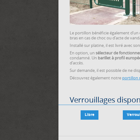
Le portillon bénéficie également d’un
bras en cas de choc ou d’acte de vand
Installé sur platine, il est livré avec
En option, un
sélecteur de fonctionn
condamné. Un
barillet à profil europ
d’accès.
Sur demande, il est possible de ne di
Découvrez également notre
portillon
Verrouillages dispon
Libre
Verroui