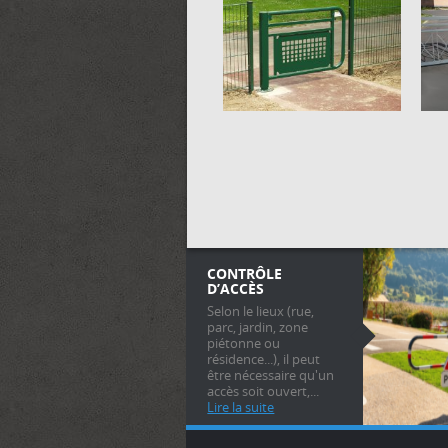
CONTRÔLE
D’ACCÈS
Selon le lieux (rue,
parc, jardin, zone
piétonne ou
résidence...), il peut
être nécessaire qu'un
accès soit ouvert,...
Lire la suite