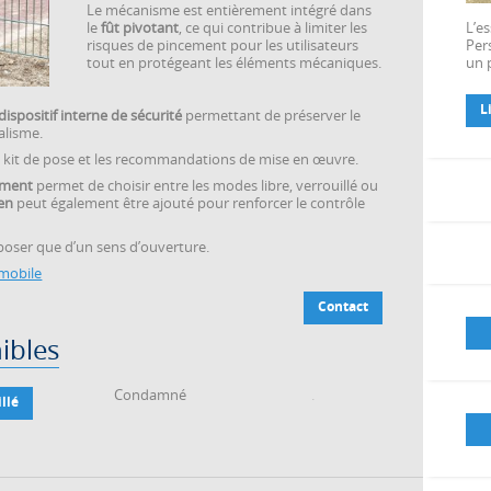
Le mécanisme est entièrement intégré dans
Clous podotactiles
le
fût pivotant
, ce qui contribue à limiter les
L’es
Dalles podotactiles
risques de pincement pour les utilisateurs
Per
tout en protégeant les éléments mécaniques.
un p
Bande de guidage PMR
Portiques pivotants
L
dispositif interne de sécurité
Gabarits fixes
permettant de préserver le
alisme.
Portillon en acier​
 son kit de pose et les recommandations de mise en œuvre.
Potelets et bornes
ement
permet de choisir entre les modes libre, verrouillé ou
Acropose mobilier urbain​
éen
peut également être ajouté pour renforcer le contrôle
Kiosque commercial
Stationnement Cemavil
sposer que d’un sens d’ouverture.
 mobile
Contact
ibles
Condamné
.
llé