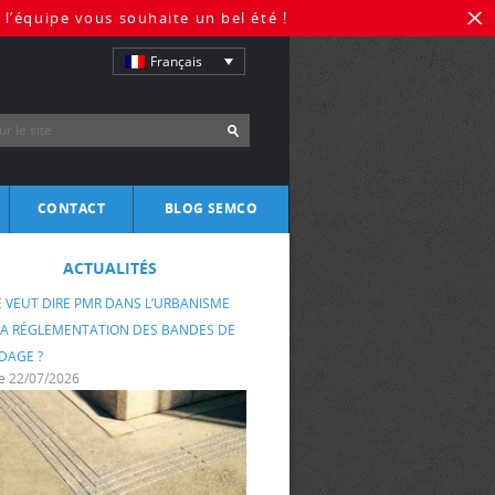
l’équipe vous souhaite un bel été !
X
Français
CONTACT
BLOG SEMCO
ire
ACTUALITÉS
ransition de Mobilité
rences
bri
 VEUT DIRE PMR DANS L’URBANISME
u Groupe Semco
gara
LA RÉGLEMENTATION DES BANDES DE
DAGE ?
le 22/07/2026
ux-roues : vélos et trottinettes
ents cyclables
 avec pass’vélos
ti Bike