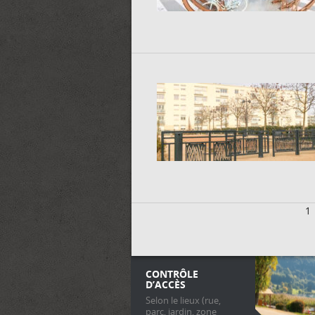
1
CONTRÔLE
D’ACCÈS
Selon le lieux (rue,
parc, jardin, zone