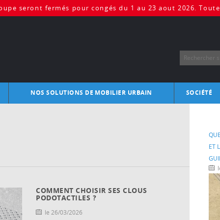
upe seront fermés pour congés du 1 au 23 aout 2026. Toute 
NOS SOLUTIONS DE MOBILIER URBAIN
SOCIÉTÉ
l’espace public
Abris deux-roues
Savoir-fa
Abri de T
ain PMR
Arceaux, étriers
Nos réfé
Abri Coli
QUE
élos, patinettes…)
Assises urbaines
La RSE d
Abri Tan
ET 
torisés
Barrière coulissante
Barrières levantes
GUI
Barrières pivotantes
Mobilier deux-roues
Ranges de
COMMENT CHOISIR SES CLOUS
Barrière sélective
Aménagem
PODOTACTILES ?
Barrières de ville
Sélectifs
Clous de marquage
le 26/03/2026
Pass’ Mul