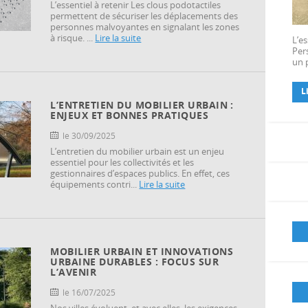
Interrupteur à clé​
L’essentiel à retenir Les clous podotactiles
Pass’VTT
permettent de sécuriser les déplacements des
Eveil à la vigilance
personnes malvoyantes en signalant les zones
Clous podotactiles
à risque. ...
Lire la suite
L’es
Dalles podotactiles
Per
un p
Bande de guidage PMR
Portiques pivotants
L
Gabarits fixes
L’ENTRETIEN DU MOBILIER URBAIN :
Portillon en acier​
ENJEUX ET BONNES PRATIQUES
Potelets et bornes
le 30/09/2025
Acropose mobilier urbain​
L’entretien du mobilier urbain est un enjeu
Kiosque commercial
essentiel pour les collectivités et les
Stationnement Cemavil
gestionnaires d’espaces publics. En effet, ces
équipements contri...
Lire la suite
MOBILIER URBAIN ET INNOVATIONS
URBAINE DURABLES : FOCUS SUR
L’AVENIR
le 16/07/2025