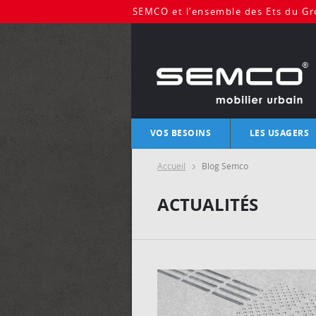
SEMCO et l’ensemble des Ets du Gro
VOS BESOINS
LES USAGERS
Contrôle d’accès
Piétons dans 
Accueil
Blog Semco
Mobilité urbaine
Mobilier urb
Nos solutions de mobilier urbain
Deux-roues (v
ACTUALITÉS
Véhicules mo