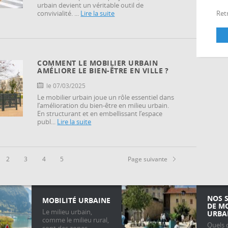
urbain devient un véritable outil de
convivialité. ...
Lire la suite
Retr
COMMENT LE MOBILIER URBAIN
AMÉLIORE LE BIEN-ÊTRE EN VILLE ?
le 07/03/2025
Le mobilier urbain joue un rôle essentiel dans
l’amélioration du bien-être en milieu urbain.
En structurant et en embellissant l’espace
publ...
Lire la suite
2
3
4
5
Page suivante
NOS 
MOBILITÉ URBAINE
DE M
Le milieu urbain,
URBA
comme le milieu rural,
Quels 