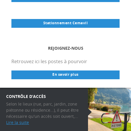
Stationnement Cemavil
REJOIGNEZ-NOUS
Retrouvez ici les postes à pourvoir
En savoir plus
CONTRÔLE D’ACCÈS
Selon le lieux (rue, parc, jardin, zone
piétonne ou résidence...), il peut être
nécessaire qu'un accès soit ouvert,...
Lire la suite